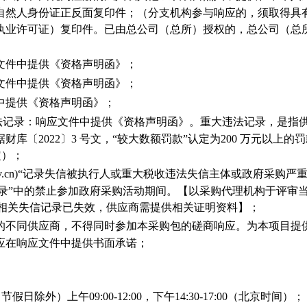
自然人身份证正反面复印件；（分支机构参与响应的，须取得具
执业许可证）复印件。已由总公司（总所）授权的，总公司（总
文件中提供《资格声明函》；
文件中提供《资格声明函》；
中提供《资格声明函》；
违法记录：响应文件中提供《资格声明函》。重大违法记录，是指
库〔2022〕3 号文，“较大数额罚款”认定为200 万元以上
定）；
hina.gov.cn)“记录失信被执行人或重大税收违法失信主体或政
息记录”中的禁止参加政府采购活动期间。【以采购代理机构于评审当天在“信用中
为准，如相关失信记录已失效，供应商需提供相关证明资料】；
的不同供应商，不得同时参加本采购包的磋商响应。为本项目提
应在响应文件中提供书面承诺；
7日（节假日除外）上午
09:00-12:00
，下午
14:30-17:00
（北京时间）；