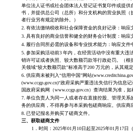
单位法人证书或社会团体法人登记证书复印件或提供
书，并提供总公司（总所）和分支机构的营业执照（
者行业另有规定的除外。）
2.
有依法缴纳税收和社会保障资金的良好记录：响应
3.
具有良好的商业信誉和健全的财务会计制度：响应
4.
履行合同所必需的设备和专业技术能力：响应文件
5.
参加采购活动前3 年内，在经营活动中没有重大
销许可证或者执照、较大数额罚款等行政处罚。（根据财
关领域“较大数额罚款”标准高于200 万元的，从其规
6.
供应商未被列入“信用中国”网站(www.creditc
(www.ccgp.gov.cn)“政府采购严重违法失信行为信
国政府采购网（www.ccgp.gov.cn）查询结果
7.
单位负责人为同一人或者存在直接控股、管理关系
务的供应商，不得再参与本采购包磋商响应。供应商
8.
已登记报名并购买了磋商文件。
三、获取磋商文件
1．
时间：
20
25年01月10日起至2025年01月1